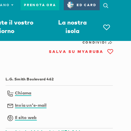
PRENOTA ORA
ED CARD
e il vostro
La nostra
iorno
isola
CONDIVIDI
SALVA SU MYARUBA
L.G. Smith Boulevard 462
Chiama
Invia un'e-mail
Il sito web