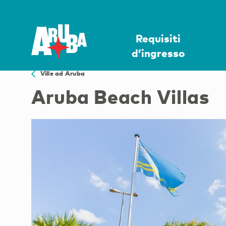
Requisiti
d’ingresso
Ville ad Aruba
Aruba Beach Villas