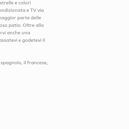
trelle e colori
condizionata e TV via
a maggior parte delle
oso patio. Oltre alla
irvi anche una
assatevi e godetevi il
o spagnolo, il francese,