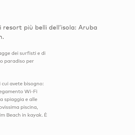
resort più belli dell’isola: Aruba
h.
gge dei surfisti e di
io paradiso per
i cui avete bisogno:
llegamento Wi-Fi
la spiaggia e alle
ovissima piscina,
alm Beach in kayak. È