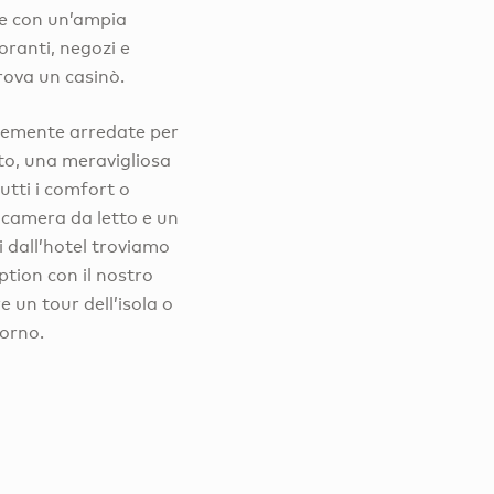
ie con un’ampia
toranti, negozi e
rova un casinò.
inemente arredate per
to, una meravigliosa
tutti i comfort o
 camera da letto e un
ti dall’hotel troviamo
tion con il nostro
 un tour dell’isola o
iorno.