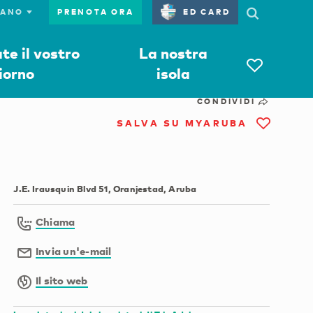
PRENOTA ORA
ED CARD
e il vostro
La nostra
iorno
isola
CONDIVIDI
SALVA SU MYARUBA
J.E. Irausquin Blvd 51, Oranjestad, Aruba
Chiama
Invia un'e-mail
Il sito web