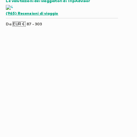
Le valutazioni dei viaggiatori di TripAdvisor
(965)
Recensioni di viaggio
Da
87
-
303