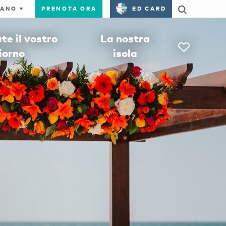
PRENOTA ORA
ED CARD
e il vostro
La nostra
iorno
isola