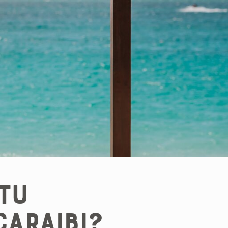
 tu
Caraibi?