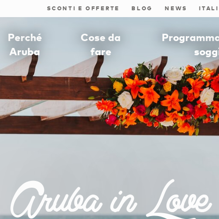
SCONTI E OFFERTE
BLOG
NEWS
Perché
Cose da
Programmat
Aruba
fare
sogg
Aruba in Love