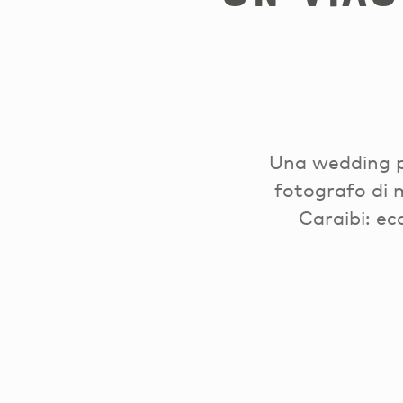
Una wedding pl
fotografo di m
Caraibi: ec