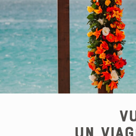
Vu
un viag