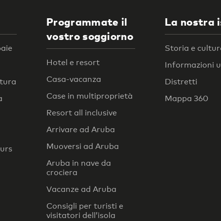
Programmate il
La nostra 
vostro soggiorno
baie
Storia e cultu
Hotel e resort
Informazioni ut
Casa-vacanza
atura
Distretti
Case in multiproprietà
a
Mappa 360
Resort all inclusive
Arrivare ad Aruba
Muoversi ad Aruba
ours
Aruba in nave da
crociera
Vacanze ad Aruba
Consigli per turisti e
visitatori dell’isola