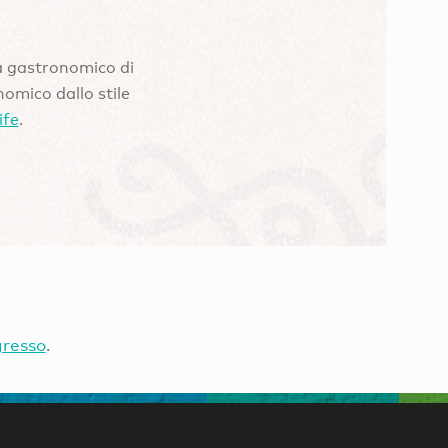
a gastronomico di
nomico dallo stile
ife
.
gresso
.