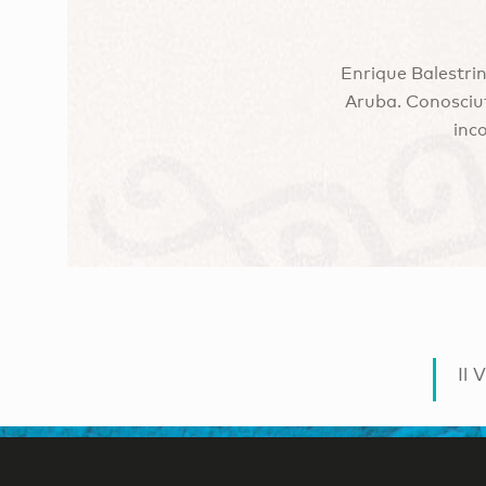
Enrique Balestri
Aruba. Conosciuto
inc
Il 