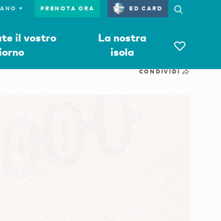
PRENOTA ORA
ED CARD
e il vostro
La nostra
iorno
isola
CONDIVIDI