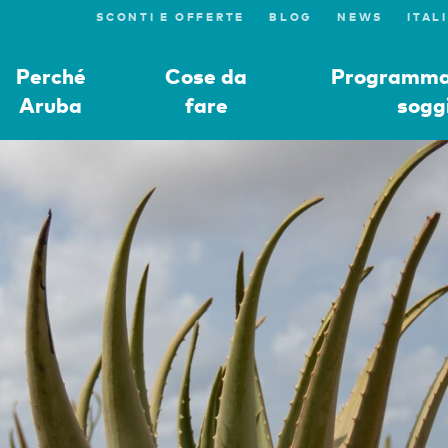
SCONTI E OFFERTE
BLOG
NEWS
Perché
Cose da
Programmat
Aruba
fare
sogg