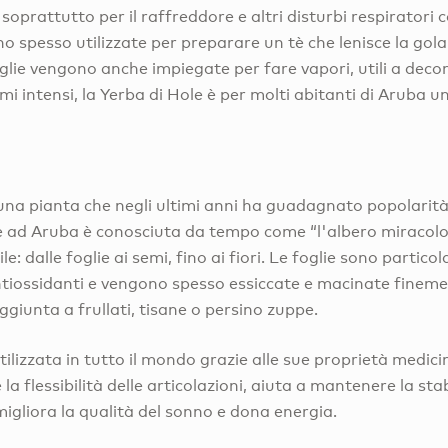
soprattutto per il raffreddore e altri disturbi respiratori 
no spesso utilizzate per preparare un tè che lenisce la gola
oglie vengono anche impiegate per fare vapori, utili a deco
mi intensi, la Yerba di Hole è per molti abitanti di Aruba u
 una pianta che negli ultimi anni ha guadagnato popolarità 
e ad Aruba è conosciuta da tempo come “l'albero miracolo
ile: dalle foglie ai semi, fino ai fiori. Le foglie sono partic
ntiossidanti e vengono spesso essiccate e macinate fineme
giunta a frullati, tisane o persino zuppe.
tilizzata in tutto il mondo grazie alle sue proprietà medicina
 la flessibilità delle articolazioni, aiuta a mantenere la stabil
igliora la qualità del sonno e dona energia.