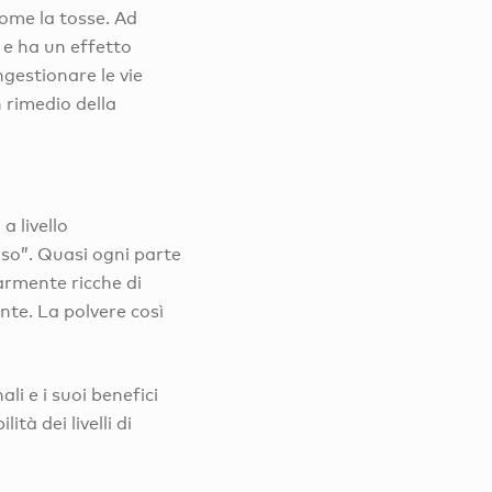
come la tosse. Ad
 e ha un effetto
ngestionare le vie
n rimedio della
a livello
so”. Quasi ogni parte
olarmente ricche di
nte. La polvere così
li e i suoi benefici
ità dei livelli di