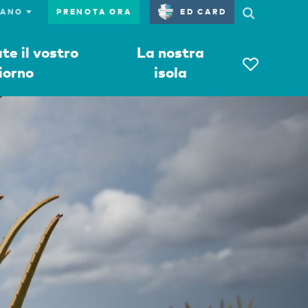
PRENOTA ORA
ED CARD
e il vostro
La nostra
iorno
isola