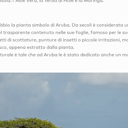
’isola: l'Aloe Vera, la Yerba di Hole e la Moringa.
bbio la pianta simbolo di Aruba. Da secoli è considerata 
gel trasparente contenuto nelle sue foglie, famoso per le s
atti di scottature, punture di insetti o piccole irritazioni, m
esco, appena estratto dalla pianta.
turale è tale che ad Aruba le è stato dedicato anche un mu