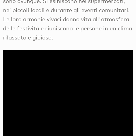
sono ovunque. Si esibiscono nei supermercati,
nei piccoli locali e durante gli eventi comunitari.
Le loro armonie vivaci danno vita all'atmosfera
delle festività e riuniscono le persone in un clima
rilassato e gioioso.