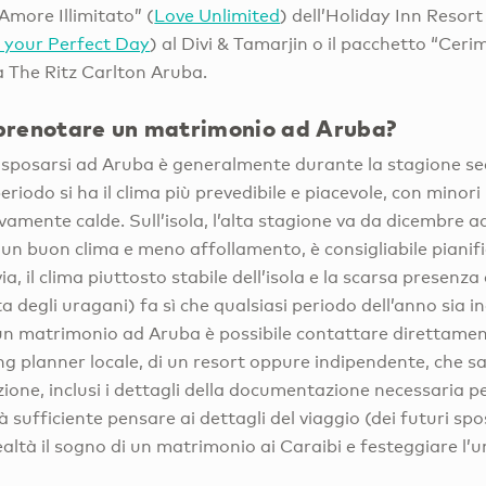
Amore Illimitato” (
Love Unlimited
) dell’Holiday Inn Resort
 your Perfect Day
) al Divi & Tamarjin o il pacchetto “Cer
a The Ritz Carlton Aruba.
renotare un matrimonio ad Aruba?
er sposarsi ad Aruba è generalmente durante la stagione se
riodo si ha il clima più prevedibile e piacevole, con minori
amente calde. Sull’isola, l’alta stagione va da dicembre ad
a un buon clima e meno affollamento, è consigliabile pianif
ia, il clima piuttosto stabile dell’isola e la scarsa presenz
ta degli uragani) fa sì che qualsiasi periodo dell’anno sia i
 un matrimonio ad Aruba è possibile contattare direttament
planner locale, di un resort oppure indipendente, che sapr
ione, inclusi i dettagli della documentazione necessaria p
 sufficiente pensare ai dettagli del viaggio (dei futuri spo
ealtà il sogno di un matrimonio ai Caraibi e festeggiare l’u