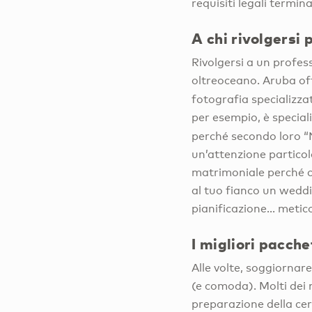
requisiti legali termin
A chi rivolgersi
Rivolgersi a un profe
oltreoceano. Aruba offr
fotografia specializzat
per esempio, è special
perché secondo loro “
un’attenzione partico
matrimoniale perché cr
al tuo fianco un weddi
pianificazione… metic
I migliori pacch
Alle volte, soggiornar
(e comoda). Molti dei m
preparazione della cer