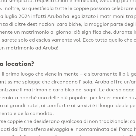
 la semplicità: requisiti chiari e immediati, wedding planne
. Inoltre, su quest’isola tutte le coppie possono celebrare 
da luglio 2024 infatti Aruba ha legalizzato i matrimoni tra
enza di altre destinazioni caraibiche, la maggior parte degli
nte un matrimonio al giorno: ciò significa che, durante l
ti sarete solo ed esclusivamente voi. Ecco tutto quello che 
i un matrimonio ad Aruba!
a location?
, il primo luogo che viene in mente – e sicuramente il più g
tantissime spiagge che circondano l’isola, Aruba offre un’am
anizzare il matrimonio caraibico dei sogni. Le due spiagg
remiata nonché una delle più popolari per le cerimonie nuz
a ai grandi hotel, ai comfort e ai servizi è il luogo ideale 
imento e della comodità.
rse coppie che desiderano qualcosa di non tradizionale: 
ndati dall’atmosfera selvaggia e incontaminata del Parco 