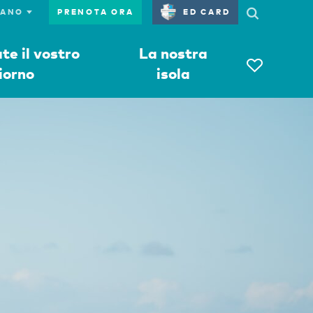
PRENOTA ORA
ED CARD
e il vostro
La nostra
iorno
isola