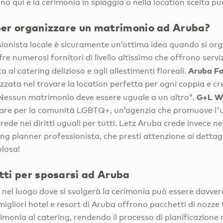
ano qui e la cerimonia in spiaggia o nella location scelta può
 per organizzare un matrimonio ad Aruba?
ssionista locale è sicuramente un’ottima idea quando si o
e numerosi fornitori di livello altissimo che offrono servizi
Aruba Fa
a al catering delizioso e agli allestimenti floreali.
izzata nel trovare la location perfetta per ogni coppia e c
G+L W
Nessun matrimonio deve essere uguale a un altro”.
lare per la comunità LGBTQ+, un’agenzia che promuove l'
ede nei diritti uguali per tutti. Letz Aruba crede invece n
ng planner professionista, che presti attenzione ai dettagli
olosa!
etti per sposarsi ad Aruba
e nel luogo dove si svolgerà la cerimonia può essere davver
igliori hotel e resort di Aruba offrono pacchetti di nozze 
imonia al catering, rendendo il processo di pianificazione