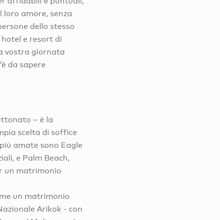
r affidabili e puntuali,
il loro amore, senza
 persone dello stesso
 hotel e resort di
a vostra giornata
c’è da sapere
ettonato – è la
pia scelta di soffice
e più amate sono Eagle
iali, e Palm Beach,
per un matrimonio
come un matrimonio
Nazionale Arikok - con