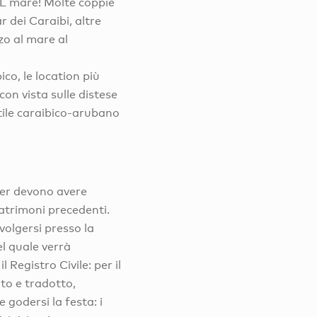
UL mare! Molte coppie
 dei Caraibi, altre
zo al mare al
ico, le location più
con vista sulle distese
stile caraibico-arubano
ner devono avere
 matrimoni precedenti.
volgersi presso la
l quale verrà
 Registro Civile: per il
ato e tradotto,
godersi la festa: i