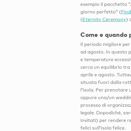
esempio il pacchetto “
giorno perfetto” (
Find
(
Eternity Ceremony
) 
Come e quando p
Il periodo migliore p
ad agosto. In questo pe
e temperature eccessiv
cerca un equilibrio tr
aprile e agosto. Tuttav
situata fuori dalla rot
l’isola. Per prenotare
oppure una/un wedding 
processo di organizzaz
legale. Dopodiché, sarà
invitati) per rendere r
felici sull’isola felice.