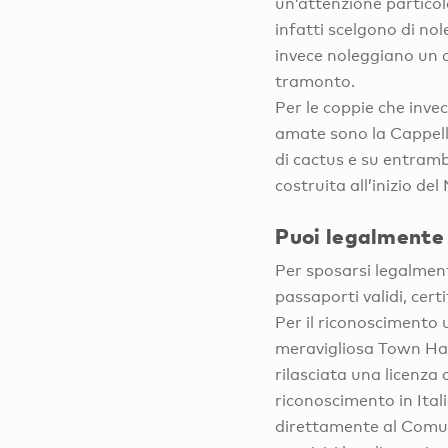
un’attenzione particol
infatti scelgono di no
invece noleggiano un 
tramonto.
Per le coppie che invec
amate sono la Cappella 
di cactus e su entramb
costruita all’inizio de
Puoi legalmente
Per sposarsi legalment
passaporti validi, certi
Per il riconoscimento u
meravigliosa Town Hal
rilasciata una licenza 
riconoscimento in Ital
direttamente al Comune