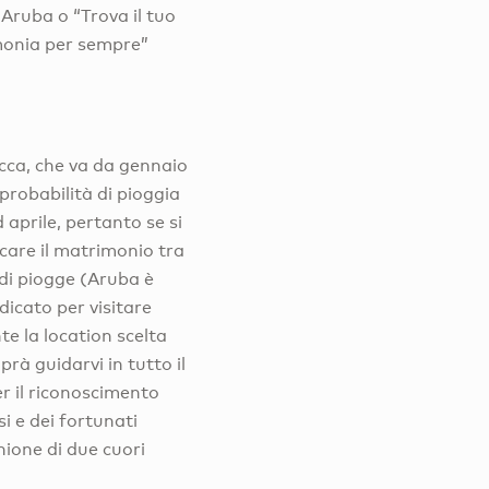
 Aruba o “Trova il tuo
imonia per sempre”
cca, che va da gennaio
 probabilità di pioggia
 aprile, pertanto se si
icare il matrimonio tra
a di piogge (Aruba è
ndicato per visitare
e la location scelta
à guidarvi in tutto il
er il riconoscimento
si e dei fortunati
nione di due cuori