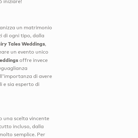
 iniziare!
rganizza un matrimonio
 di ogni tipo, dalla
iry Tales Weddings
,
reare un evento unico
eddings
offre invece
uguaglianza
ell'importanza di avere
 e sia esperto di
o una scelta vincente
tutto incluso, dalla
 molto semplice. Per