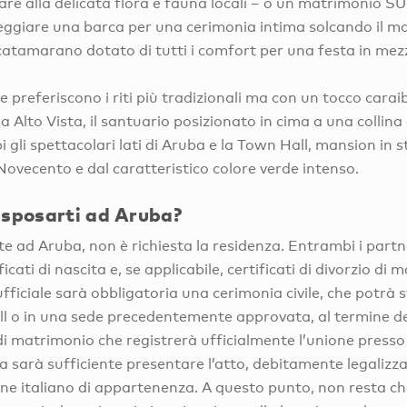
are alla delicata flora e fauna locali – o un matrimonio S
leggiare una barca per una cerimonia intima solcando il mar
catamarano dotato di tutti i comfort per una festa in mez
e preferiscono i riti più tradizionali ma con un tocco caraib
Alto Vista, il santuario posizionato in cima a una collina 
i gli spettacolari lati di Aruba e la Town Hall, mansion in 
l Novecento e dal caratteristico colore verde intenso.
 sposarti ad Aruba?
e ad Aruba, non è richiesta la residenza. Entrambi i part
ficati di nascita e, se applicabile, certificati di divorzio di
fficiale sarà obbligatoria una cerimonia civile, che potrà s
l o in una sede precedentemente approvata, al termine de
di matrimonio che registrerà ufficialmente l’unione presso il
ia sarà sufficiente presentare l’atto, debitamente legalizz
 italiano di appartenenza. A questo punto, non resta che 