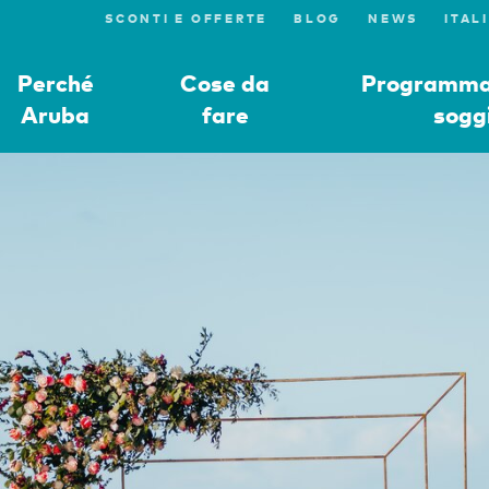
SCONTI E OFFERTE
BLOG
NEWS
Perché
Cose da
Programmat
Aruba
fare
sogg