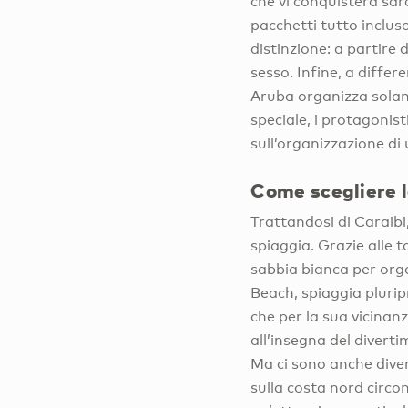
che vi conquisterà sarà
pacchetti tutto incluso
distinzione: a partire 
sesso. Infine, a differ
Aruba organizza solame
speciale, i protagonis
sull’organizzazione d
Come scegliere l
Trattandosi di Caraibi
spiaggia. Grazie alle 
sabbia bianca per org
Beach, spiaggia plurip
che per la sua vicinanz
all’insegna del divert
Ma ci sono anche dive
sulla costa nord circo