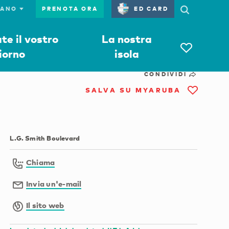
PRENOTA ORA
ED CARD
e il vostro
La nostra
iorno
isola
CONDIVIDI
SALVA SU MYARUBA
L.G. Smith Boulevard
Chiama
Invia un'e-mail
Il sito web