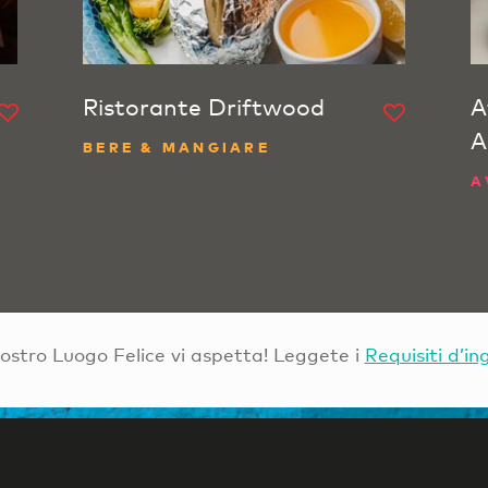
Ristorante Driftwood
A
A
BERE & MANGIARE
A
Vostro Luogo Felice vi aspetta! Leggete i
Requisiti d’in