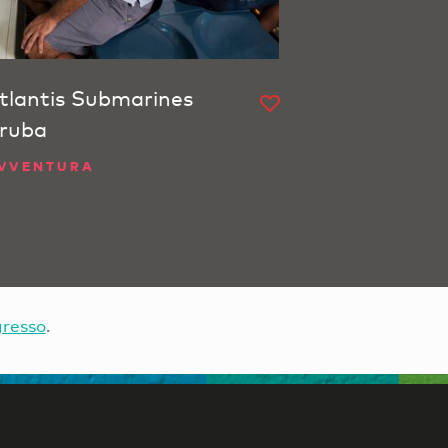
tlantis Submarines
ruba
VVENTURA
gresso
.