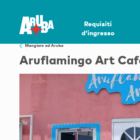
Requisiti
d’ingresso
Mangiare ad Aruba
Aruflamingo Art Caf