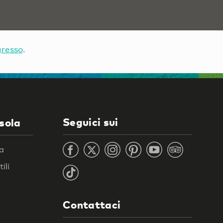
gresso
.
Seguici sui
isola
ra
ili
Contattaci