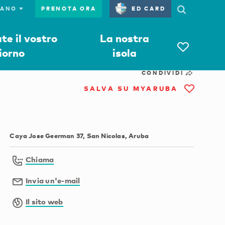
PRENOTA ORA
ED CARD
e il vostro
La nostra
iorno
isola
CONDIVIDI
SALVA SU MYARUBA
Caya Jose Geerman 37, San Nicolas, Aruba
Chiama
Invia un'e-mail
Il sito web