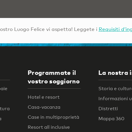
Vostro Luogo Felice vi aspetta! Leggete i
Requisiti d’in
Programmate il
La nostra 
vostro soggiorno
baie
Storia e cultu
Hotel e resort
Informazioni ut
Casa-vacanza
atura
Distretti
Case in multiproprietà
a
Mappa 360
Resort all inclusive