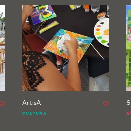
ArtisA
S
CULTURA
A