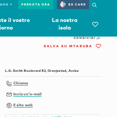
PRENOTA ORA
ED CARD
e il vostro
La nostra
iorno
isola
CONDIVIDI
SALVA SU MYARUBA
L.G. Smith Boulevard 82, Oranjestad, Aruba
Chiama
Invia un'e-mail
Il sito web