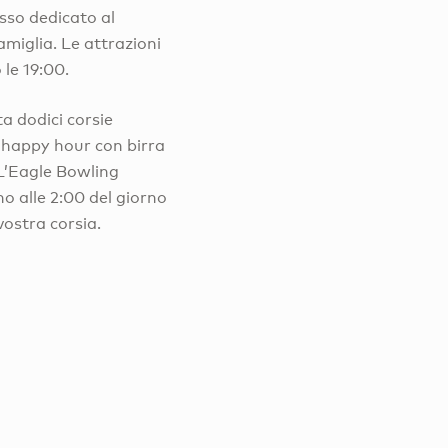
esso dedicato al
amiglia. Le attrazioni
 le 19:00.
a dodici corsie
l’happy hour con birra
 L’Eagle Bowling
no alle 2:00 del giorno
vostra corsia.