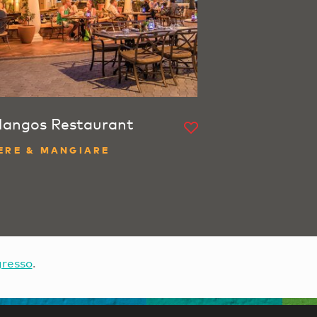
angos Restaurant
ERE & MANGIARE
gresso
.