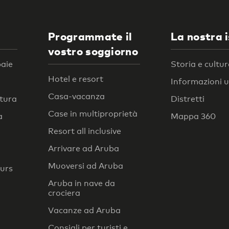
Programmate il
La nostra 
vostro soggiorno
baie
Storia e cultu
Hotel e resort
Informazioni ut
Casa-vacanza
atura
Distretti
Case in multiproprietà
a
Mappa 360
Resort all inclusive
Arrivare ad Aruba
Muoversi ad Aruba
ours
Aruba in nave da
crociera
Vacanze ad Aruba
Consigli per turisti e