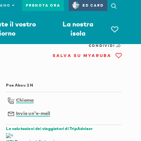
PRENOTA ORA
ED CARD
e il vostro
La nostra
iorno
isola
CONDIVIDI
SALVA SU MYARUBA
Pos Abou 2 N
Chiama
Invia un'e-mail
Le valutazioni dei viaggiatori di TripAdvisor