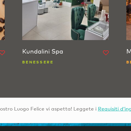
Kundalini Spa
M
BENESSERE
B
Vostro Luogo Felice vi aspetta! Leggete i
Requisiti d’in