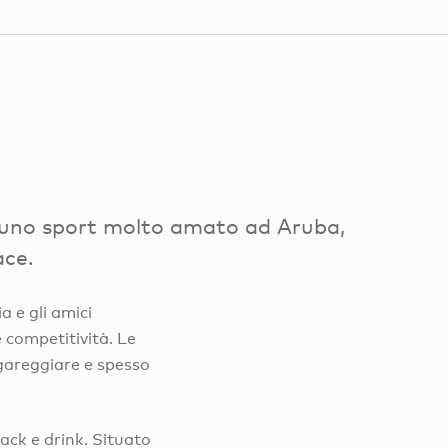
g, uno sport molto amato ad Aruba,
ace.
a e gli amici
e competitività. Le
 gareggiare e spesso
ack e drink. Situato