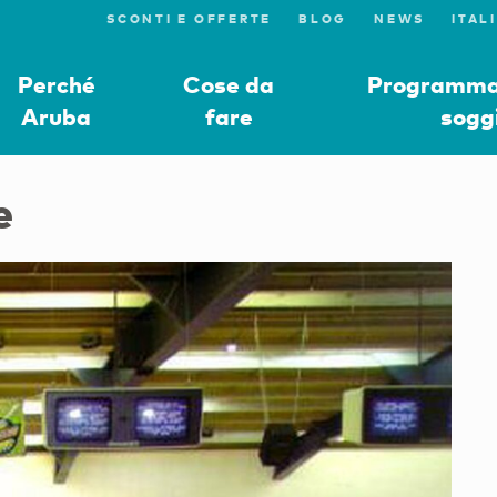
SCONTI E OFFERTE
BLOG
NEWS
Perché
Cose da
Programmat
Aruba
fare
sogg
e