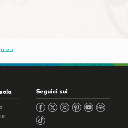
gresso
.
Seguici sui
isola
ra
ili