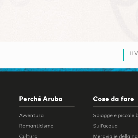
Il 
Perché Aruba
Cose da fare
Avventura
Spiagge e piccole 
Romanticismo
Sull’acqua
Cultura
Meraviglie della n