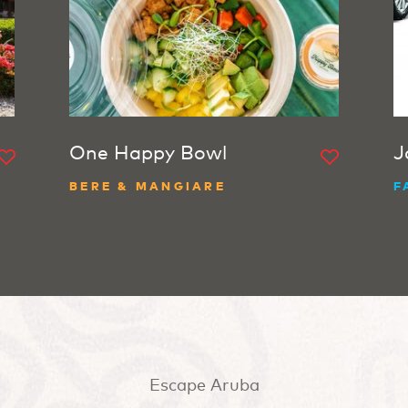
One Happy Bowl
J
BERE & MANGIARE
F
Escape Aruba