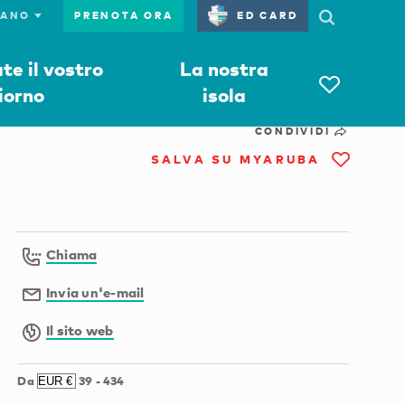
PRENOTA ORA
ED CARD
e il vostro
La nostra
iorno
isola
CONDIVIDI
SALVA SU MYARUBA
Chiama
Invia un'e-mail
Il sito web
Da
39
-
434