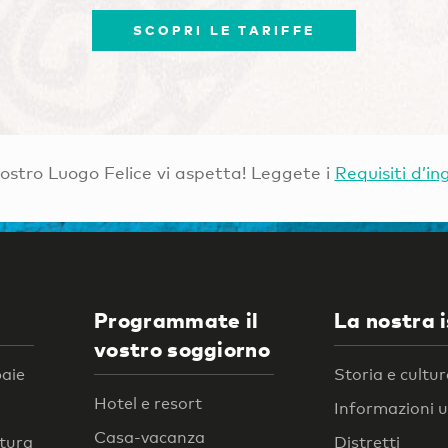
SCOPRI LE TARIFFE
Vostro Luogo Felice vi aspetta! Leggete i
Requisiti d’in
Programmate il
La nostra 
vostro soggiorno
baie
Storia e cultu
Hotel e resort
Informazioni ut
Casa-vacanza
atura
Distretti