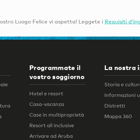
Vostro Luogo Felice vi aspetta! Leggete i
Requisiti d’in
Programmate il
La nostra 
vostro soggiorno
baie
Storia e cultu
Hotel e resort
Informazioni ut
Casa-vacanza
atura
Distretti
Case in multiproprietà
a
Mappa 360
Resort all inclusive
Arrivare ad Aruba