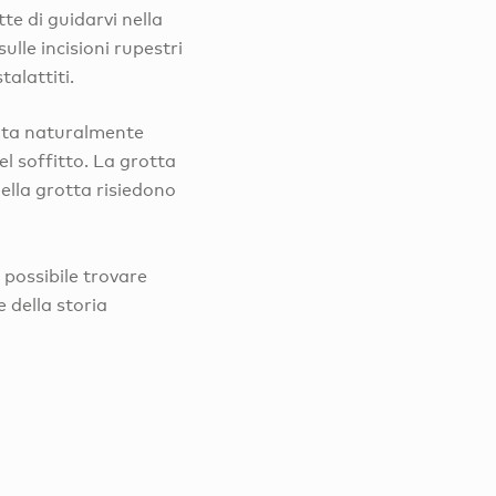
te di guidarvi nella
ulle incisioni rupestri
talattiti.
nata naturalmente
el soffitto. La grotta
della grotta risiedono
 possibile trovare
e della storia