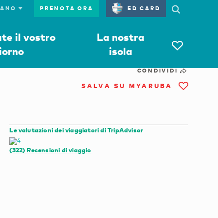
PRENOTA ORA
ED CARD
e il vostro
La nostra
iorno
isola
CONDIVIDI
SALVA SU MYARUBA
Le valutazioni dei viaggiatori di TripAdvisor
(322)
Recensioni di viaggio