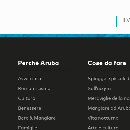
Il 
Perché Aruba
Cose da fare
Avventura
Spiagge e piccole 
Romanticismo
Sull’acqua
Cultura
Meraviglie della n
Benessere
Mangiare ad Arub
Bere & Mangiare
Vita notturna
Famiglie
Arte e cultura