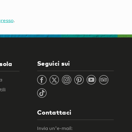
gresso
.
Seguici sui
isola
ra
ili
Contattaci
Invia un'e-mail: