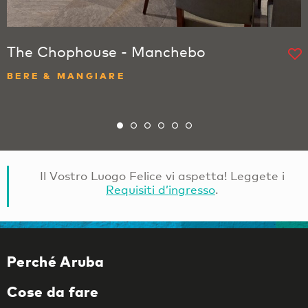
The Chophouse - Manchebo
BERE & MANGIARE
Il Vostro Luogo Felice vi aspetta! Leggete i
Requisiti d’ingresso
.
Perché Aruba
Cose da fare