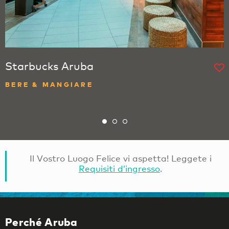
Starbucks Aruba
BERE & MANGIARE
Il Vostro Luogo Felice vi aspetta! Leggete i
Requisiti d’ingresso
.
Perché Aruba