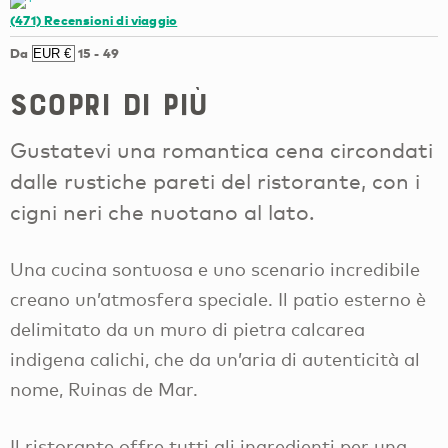
(471)
Recensioni di viaggio
Da
15
-
49
Scopri di più
Gustatevi una romantica cena circondati
dalle rustiche pareti del ristorante, con i
cigni neri che nuotano al lato.
Una cucina sontuosa e uno scenario incredibile
creano un’atmosfera speciale. Il patio esterno è
delimitato da un muro di pietra calcarea
indigena calichi, che da un’aria di autenticità al
nome, Ruinas de Mar.
Il ristorante offre tutti gli ingredienti per una