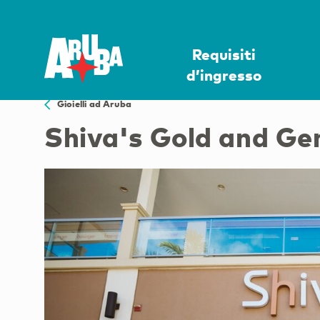
Requisiti
d’ingresso
Gioielli ad Aruba
Shiva's Gold and G