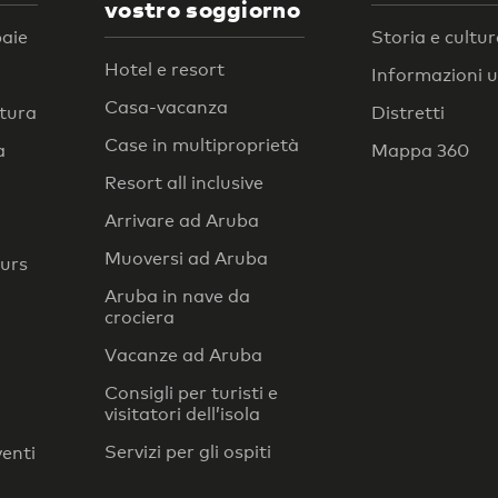
vostro soggiorno
baie
Storia e cultu
Hotel e resort
Informazioni ut
Casa-vacanza
atura
Distretti
Case in multiproprietà
a
Mappa 360
Resort all inclusive
Arrivare ad Aruba
Muoversi ad Aruba
ours
Aruba in nave da
crociera
Vacanze ad Aruba
Consigli per turisti e
visitatori dell’isola
Servizi per gli ospiti
venti