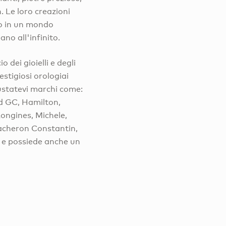
n. Le loro creazioni
nno in un mondo
ano all'infinito.
dei gioielli e degli
estigiosi orologiai
gustatevi marchi come:
d GC, Hamilton,
ongines, Michele,
Vacheron Constantin,
ll e possiede anche un