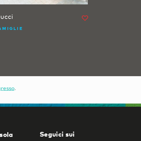
ucci
AMIGLIE
gresso
.
Seguici sui
isola