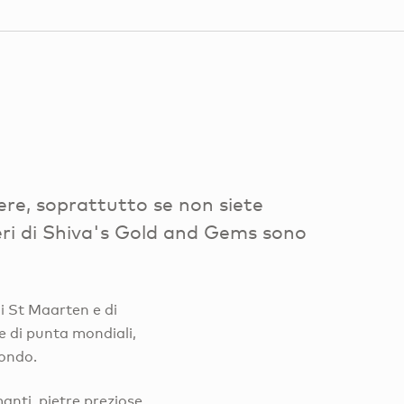
iere, soprattutto se non siete
ellieri di Shiva's Gold and Gems sono
i St Maarten e di
e di punta mondiali,
mondo.
anti, pietre preziose,