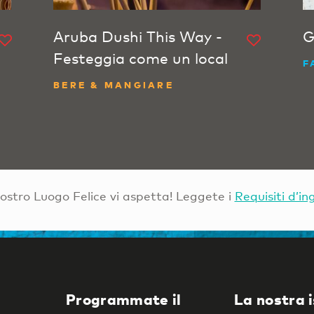
Aruba Dushi This Way -
G
Festeggia come un local
F
BERE & MANGIARE
Vostro Luogo Felice vi aspetta! Leggete i
Requisiti d’in
Programmate il
La nostra 