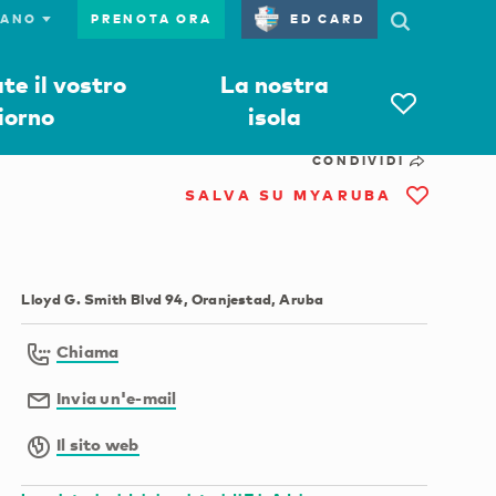
PRENOTA ORA
ED CARD
e il vostro
La nostra
iorno
isola
CONDIVIDI
SALVA SU MYARUBA
Lloyd G. Smith Blvd 94, Oranjestad, Aruba
Chiama
Invia un'e-mail
Il sito web