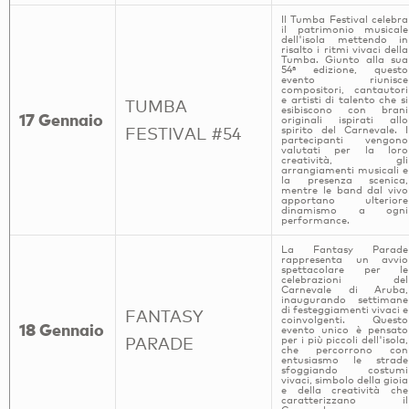
Il Tumba Festival celebra
il patrimonio musicale
dell'isola mettendo in
risalto i ritmi vivaci della
Tumba. Giunto alla sua
54ª edizione, questo
evento riunisce
compositori, cantautori
e artisti di talento che si
TUMBA
esibiscono con brani
17 Gennaio
originali ispirati allo
FESTIVAL #54
spirito del Carnevale. I
partecipanti vengono
valutati per la loro
creatività, gli
arrangiamenti musicali e
la presenza scenica,
mentre le band dal vivo
apportano ulteriore
dinamismo a ogni
performance.
La Fantasy Parade
rappresenta un avvio
spettacolare per le
celebrazioni del
Carnevale di Aruba,
inaugurando settimane
di festeggiamenti vivaci e
FANTASY
coinvolgenti. Questo
18 Gennaio
evento unico è pensato
PARADE
per i più piccoli dell'isola,
che percorrono con
entusiasmo le strade
sfoggiando costumi
vivaci, simbolo della gioia
e della creatività che
caratterizzano il