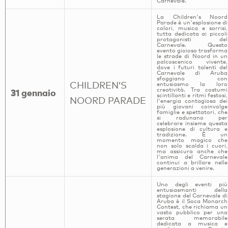
Carnevale.
La Children's Noord
Parade è un'esplosione di
colori, musica e sorrisi,
tutta dedicata ai piccoli
protagonisti del
Carnevale. Questo
evento gioioso trasforma
le strade di Noord in un
palcoscenico vivente,
dove i futuri talenti del
Carnevale di Aruba
sfoggiano con
CHILDREN’S
entusiasmo la loro
creatività. Tra costumi
31 gennaio
scintillanti e ritmi festosi,
NOORD PARADE
l'energia contagiosa dei
più giovani coinvolge
famiglie e spettatori, che
si radunano per
celebrare insieme questa
esplosione di cultura e
tradizione. È un
momento magico che
non solo scalda i cuori,
ma assicura anche che
l'anima del Carnevale
continui a brillare nelle
generazioni a venire.
Uno degli eventi più
entusiasmanti della
stagione del Carnevale di
Aruba è il Soca Monarch
Contest, che richiama un
vasto pubblico per una
serata memorabile
dedicata a musica e