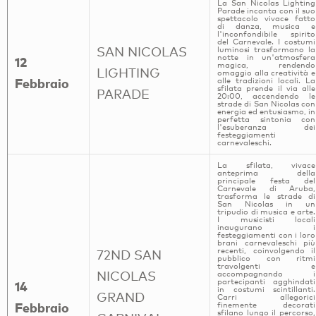
La San Nicolas Lighting
Parade incanta con il suo
spettacolo vivace fatto
di danza, musica e
l'inconfondibile spirito
del Carnevale. I costumi
SAN NICOLAS
luminosi trasformano la
notte in un'atmosfera
12
magica, rendendo
LIGHTING
omaggio alla creatività e
Febbraio
alle tradizioni locali. La
sfilata prende il via alle
PARADE
20:00, accendendo le
strade di San Nicolas con
energia ed entusiasmo, in
perfetta sintonia con
l'esuberanza dei
festeggiamenti
carnevaleschi.
La sfilata, vivace
anteprima della
principale festa del
Carnevale di Aruba,
trasforma le strade di
San Nicolas in un
tripudio di musica e arte.
I musicisti locali
inaugurano i
festeggiamenti con i loro
brani carnevaleschi più
recenti, coinvolgendo il
72ND SAN
pubblico con ritmi
travolgenti e
NICOLAS
accompagnando i
partecipanti agghindati
14
in costumi scintillanti.
GRAND
Carri allegorici
Febbraio
finemente decorati
sfilano lungo il percorso,