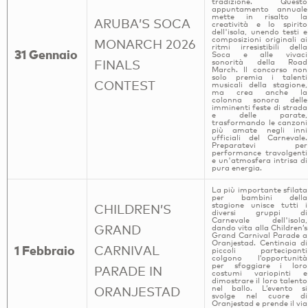
tradizione. Questo
appuntamento annuale
mette in risalto la
ARUBA’S SOCA
creatività e lo spirito
dell'isola, unendo testi e
composizioni originali ai
MONARCH 2026
ritmi irresistibili della
31 Gennaio
Soca e alle vivaci
FINALS
sonorità della Road
March. Il concorso non
solo premia i talenti
CONTEST
musicali della stagione,
ma crea anche la
colonna sonora delle
imminenti feste di strada
e delle parate,
trasformando le canzoni
più amate negli inni
ufficiali del Carnevale.
Preparatevi per
performance travolgenti
e un'atmosfera intrisa di
pura energia.
La più importante sfilata
per bambini della
stagione unisce tutti i
CHILDREN’S
diversi gruppi di
Carnevale dell'isola,
GRAND
dando vita alla Children’s
Grand Carnival Parade a
Oranjestad. Centinaia di
1 Febbraio
CARNIVAL
piccoli partecipanti
colgono l’opportunità
per sfoggiare i loro
PARADE IN
costumi variopinti e
dimostrare il loro talento
nel ballo. L’evento si
ORANJESTAD
svolge nel cuore di
Oranjestad e prende il via