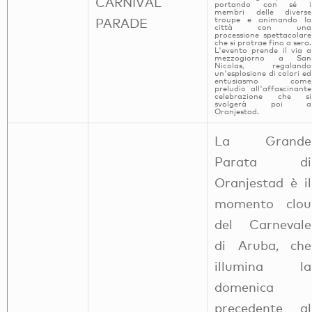
CARNIVAL
portando con sé i
membri delle diverse
troupe e animando la
PARADE
città con una
processione spettacolare
che si protrae fino a sera.
L'evento prende il via a
mezzogiorno a San
Nicolas, regalando
un'esplosione di colori ed
entusiasmo come
preludio all'affascinante
celebrazione che si
svolgerà poi a
Oranjestad.
La Grande
Parata di
Oranjestad è il
momento clou
del Carnevale
di Aruba, che
illumina la
domenica
precedente al