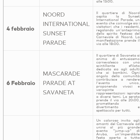
alle 13:00.
Il quartiere di Noord
NOORD
ospita la Sunset
International Parade, un
INTERNATIONAL
evento che coinvolge sia i
visitatori che i residenti,
4 febbraio
regalando un'anteprima
SUNSET
dello spirito festoso del
Carnevale di Noord. La
manifestazione prende il
PARADE
via alle 18:00.
Il quartiere di Savaneta si
anima di entusiasmo
carnevalesco con una
scintillante sfilata
dedicata sia agli adulti
MASCARADE
che ai bambini. Ogni
angolo della comunità
contribuisce a rendere
6 Febbraio
PARADE AT
l'evento unico,
proponendo vivaci e
variopinte
SAVANETA
rappresentazioni ispirate
a diversi temi. La serata
prende il via alle 20:00,
promettendo
divertimento e
spettacolo per tutti.
Un caloroso invito agli
amanti del Carnevale ad
unirsi al più grande
evento "jump-up" di
Aruba, un'imperdibile
festa aperta a tutta