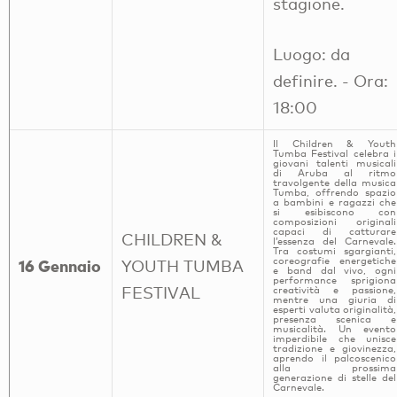
stagione.
Luogo: da
definire. - Ora:
18:00
Il Children & Youth
Tumba Festival celebra i
giovani talenti musicali
di Aruba al ritmo
travolgente della musica
Tumba, offrendo spazio
a bambini e ragazzi che
si esibiscono con
composizioni originali
capaci di catturare
CHILDREN &
l’essenza del Carnevale.
Tra costumi sgargianti,
coreografie energetiche
16 Gennaio
YOUTH TUMBA
e band dal vivo, ogni
performance sprigiona
FESTIVAL
creatività e passione,
mentre una giuria di
esperti valuta originalità,
presenza scenica e
musicalità. Un evento
imperdibile che unisce
tradizione e giovinezza,
aprendo il palcoscenico
alla prossima
generazione di stelle del
Carnevale.