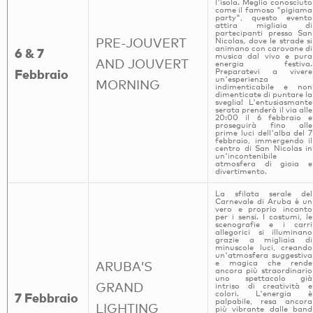
l'isola. Meglio conosciuto
come il famoso "pigiama
party", questo evento
attira migliaia di
partecipanti presso San
PRE-JOUVERT
Nicolas, dove le strade si
animano con carovane di
6 & 7
musica dal vivo e pura
AND JOUVERT
energia festiva.
Febbraio
Preparatevi a vivere
un'esperienza
MORNING
indimenticabile e non
dimenticate di puntare la
sveglia! L'entusiasmante
serata prenderà il via alle
20:00 il 6 febbraio e
proseguirà fino alle
prime luci dell'alba del 7
febbraio, immergendo il
centro di San Nicolas in
un'incontenibile
atmosfera di gioia e
divertimento.
La sfilata serale del
Carnevale di Aruba è un
vero e proprio incanto
per i sensi. I costumi, le
scenografie e i carri
allegorici si illuminano
grazie a migliaia di
minuscole luci, creando
un'atmosfera suggestiva
e magica che rende
ARUBA’S
ancora più straordinario
uno spettacolo già
GRAND
intriso di creatività e
colori. L'energia è
7 Febbraio
palpabile, resa ancora
LIGHTING
più vibrante dalle band