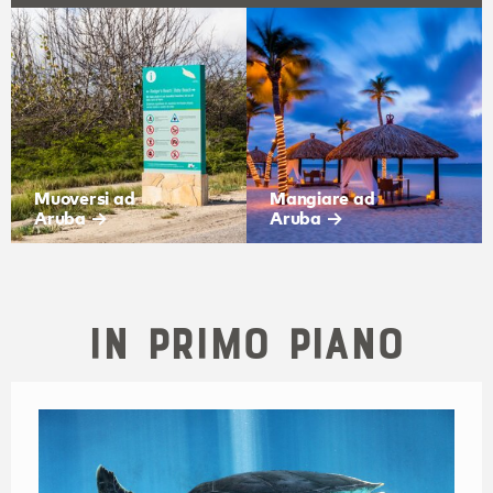
Muoversi ad
Mangiare ad
Aruba
Aruba
In primo piano