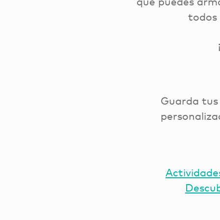
que puedes armar
todos 
Guarda tus e
personaliza
Actividade
Descub