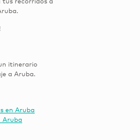
 tus recorridos a
 Aruba.
!
un itinerario
aje a Aruba.
es en Aruba
n Aruba