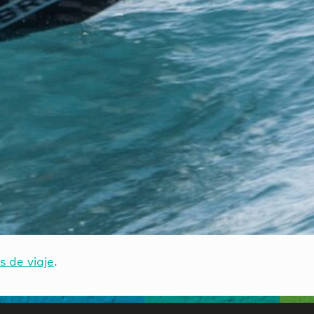
s de viaje
.