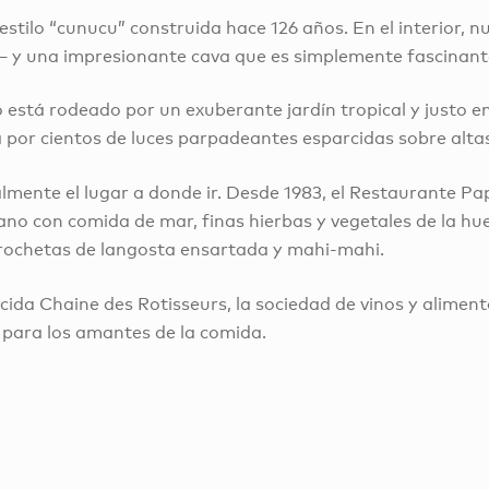
stilo “cunucu” construida hace 126 años. En el interior,
 y una impresionante cava que es simplemente fascinant
está rodeado por un exuberante jardín tropical y justo en
a por cientos de luces parpadeantes esparcidas sobre alta
almente el lugar a donde ir. Desde 1983, el Restaurante P
o con comida de mar, finas hierbas y vegetales de la hue
brochetas de langosta ensartada y mahi-mahi.
ida Chaine des Rotisseurs, la sociedad de vinos y alimen
 para los amantes de la comida.