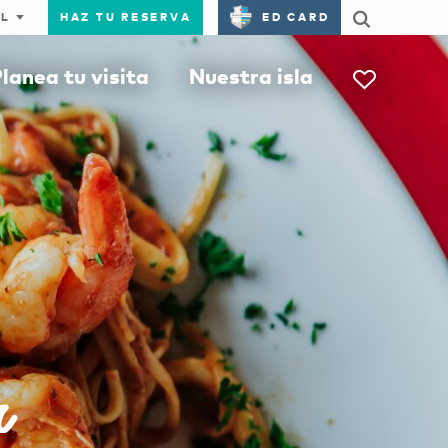
HAZ TU RESERVA
ED CARD
lanea tu visita
Nuestra isla
r