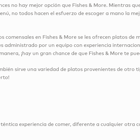
onces no hay mejor opción que Fishes & More. Mientras q
 menú, no todos hacen el esfuerzo de escoger a mano la me
 los comensales en Fishes & More se les ofrecen platos d
 administrado por un equipo con experiencia internacional
 manera, ¡hay un gran chance de que Fishes & More te pu
ambién sirve una variedad de platos provenientes de otro 
rto!
ntica experiencia de comer, diferente a cualquier otra co