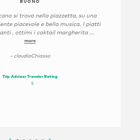
BUONO
ano si trova nella piazzetta, su una
nte piacevole e bella musica. I piatti
ti , ottimi i coktail margherita ...
more
– claudiaChiasso
Trip Advisor Traveler Rating