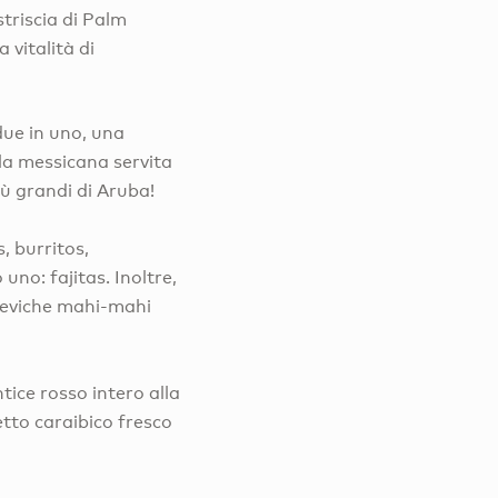
triscia di Palm
 vitalità di
ue in uno, una
lla messicana servita
più grandi di Aruba!
 burritos,
uno: fajitas. Inoltre,
ceviche mahi-mahi
ntice rosso intero alla
tto caraibico fresco