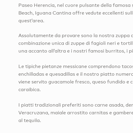
Paseo Herencia, nel cuore pulsante della famosa s
Beach, Iguana Cantina offre vedute eccellenti sulla
quest’area.
Assolutamente da provare sono la nostra zuppa d
combinazione unica di zuppe di fagioli neri e torti
una accanto all’altra e i nostri famosi burritos, i 
Le tipiche pietanze messicane comprendono tacos,
enchilladas e quesadillas e il nostro piatto numero 
viene servito guacamole fresco, queso fundido e 
caraibica.
I piatti tradizionali preferiti sono carne asada, de
Veracruzana, maiale arrostito carnitas e gambere
al tequila.