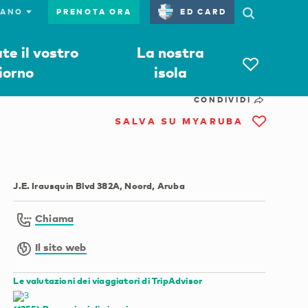
PRENOTA ORA
ED CARD
e il vostro
La nostra
iorno
isola
CONDIVIDI
SALVA SU MYARUBA
J.E. Irausquin Blvd 382A, Noord, Aruba
Chiama
Il sito web
Le valutazioni dei viaggiatori di TripAdvisor