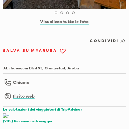
Visualizza tutte le foto
CONDIVIDI
SALVA SU MYARUBA
J.E. Irausquin Blvd 93, Oranjestad, Aruba
Chiama
Il sito web
Le valutazioni dei viaggiatori di TripAdvisor
(985)
Recensioni di viaggio