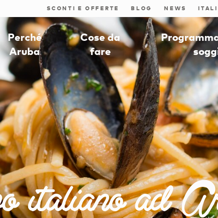
SCONTI E OFFERTE
BLOG
NEWS
Perché
Cose da
Programmat
Aruba
fare
sogg
o italiano ad A