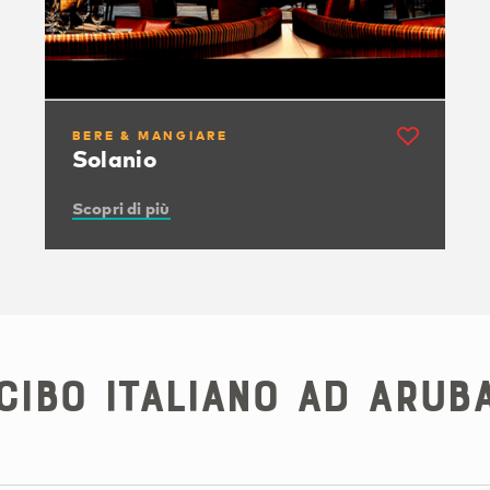
BERE & MANGIARE
Solanio
Scopri di più
Cibo italiano ad Arub