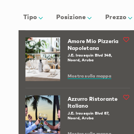
Tipo
Posizione
Prezzo
Amore Mio Pizzeria
Napoletana
J.E. Irausquin Blvd 348,
Noord, Aruba
Mostra sulla mappa
Azzurro Ristorante
Italiano
J.E. Irausquin Blvd 87,
Noord, Aruba
Mostra sulla mappa