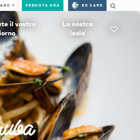
PRENOTA ORA
ED CARD
e il vostro
La nostra
iorno
isola
ruba