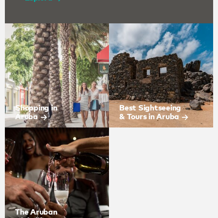
Shopping in
Best Sightseeing
Aruba
& Tours in Aruba
The Aruban