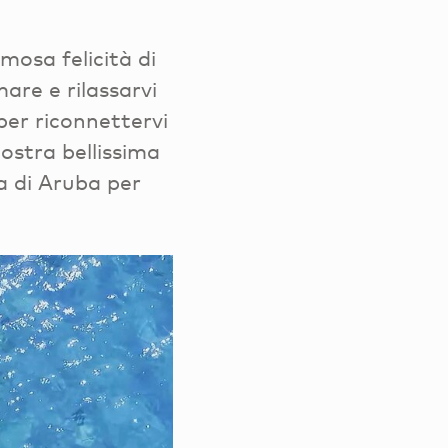
amosa felicità di
are e rilassarvi
per riconnettervi
nostra bellissima
ca di Aruba per