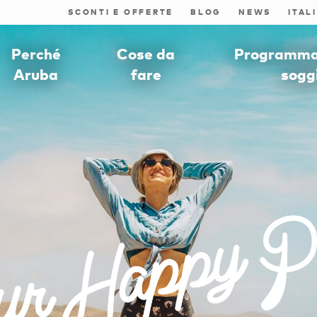
SCONTI E OFFERTE
BLOG
NEWS
Perché
Cose da
Programmat
Aruba
fare
sogg