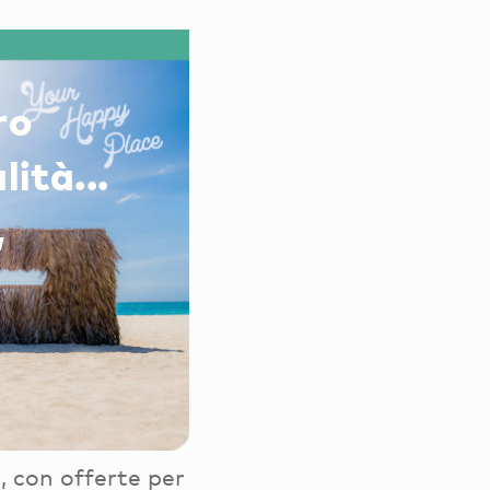
ro
ità...
,
, con offerte per