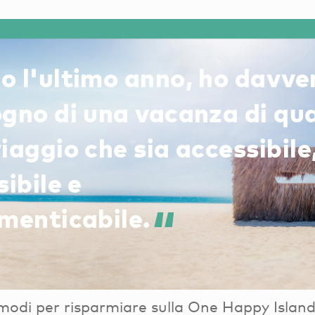
o l'ultimo anno, ho davve
gno di una vacanza di qual
iaggio che sia accessibile
sibile e
imenticabile.
modi per risparmiare sulla One Happy Island