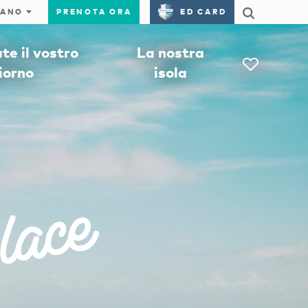
PRENOTA ORA
ED CARD
e il vostro
La nostra
iorno
isola