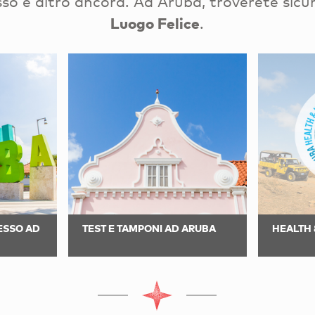
esso e altro ancora. Ad Aruba, troverete sic
Luogo Felice
.
RESSO AD
TEST E TAMPONI AD ARUBA
HEALTH 