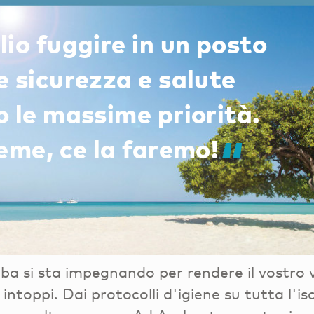
io fuggire in un posto
e sicurezza e salute
o le massime priorità.
eme, ce la faremo!
uba si sta impegnando per rendere il vostro
intoppi. Dai protocolli d'igiene su tutta l'iso