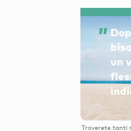
Dop
biso
un v
fles
ind
Troverete tanti 