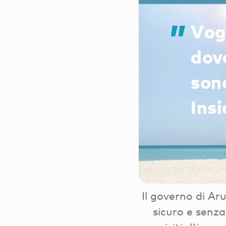
Vogl
dov
son
Insi
Il governo di Ar
sicuro e senza 