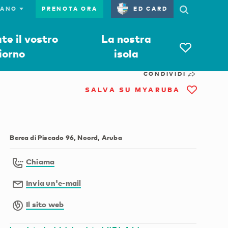
PRENOTA ORA
ED CARD
e il vostro
La nostra
iorno
isola
CONDIVIDI
SALVA SU MYARUBA
Berea di Piscado 96, Noord, Aruba
Chiama
Invia un'e-mail
Il sito web