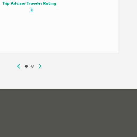
Trip Advisor Traveler Rating
@lauraruba