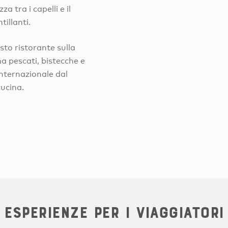
a tra i capelli e il
illanti.
sto ristorante sulla
a pescati, bistecche e
 internazionale dal
cucina.
Esperienze per i viaggiatori