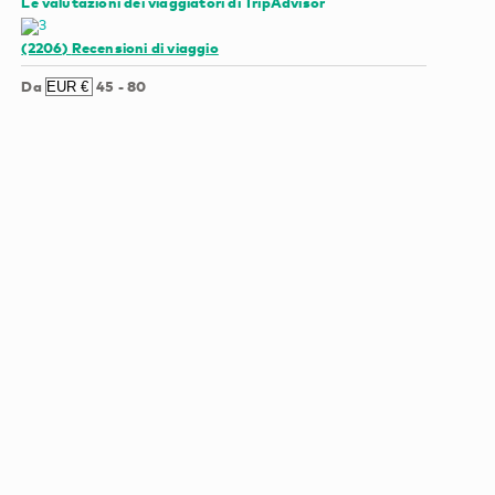
Le valutazioni dei viaggiatori di TripAdvisor
(2206)
Recensioni di viaggio
Da
45
-
80