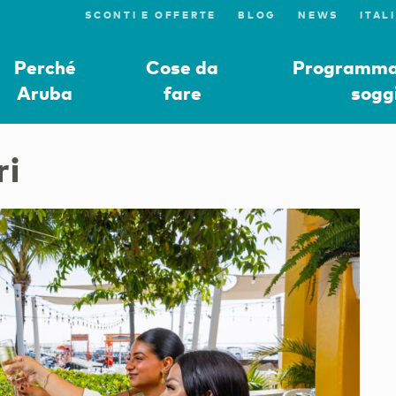
SCONTI E OFFERTE
BLOG
NEWS
Perché
Cose da
Programmat
Aruba
fare
sogg
ri