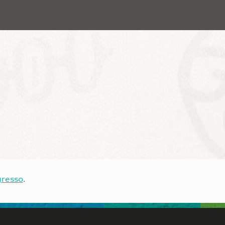
gresso
.